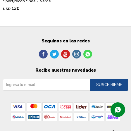
Sport/recon Shoe - Verde
130
USD
Seguinos en las redes





Recibe nuestras novedades
SUSCRIBIRME