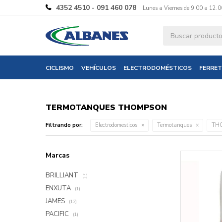
4352 4510 - 091 460 078
Lunes a Viernes de 9.00 a 12.0
CICLISMO
VEHÍCULOS
ELECTRODOMÉSTICOS
FERRET
TERMOTANQUES THOMPSON
Filtrando por:
Electrodomesticos
Termotanques
TH
Marcas
BRILLIANT
(1)
ENXUTA
(1)
JAMES
(12)
PACIFIC
(1)