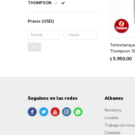
THOMPSON
(2)
Precio
(USD)
Termotanque
OK
Thompson 30
5.950,00
$
Seguinos en las redes
Albanes
Nosotros





Locales
Trabaja con nos
Contacto