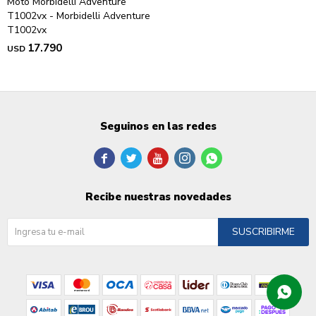
Moto Morbidelli Adventure
T1002vx - Morbidelli Adventure
T1002vx
17.790
USD
Seguinos en las redes





Recibe nuestras novedades
SUSCRIBIRME