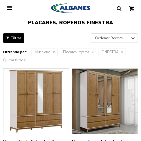

PLACARES, ROPEROS FINESTRA
Recomendados
Filtrando por:
Mueblería
Placares, roperos
FINESTRA
Quitar filtros