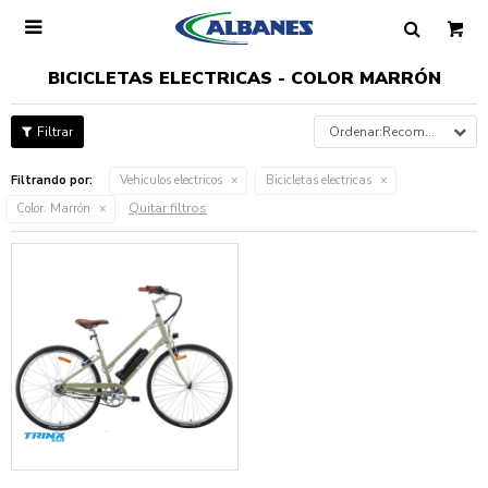

BICICLETAS ELECTRICAS - COLOR MARRÓN
Recomendados
Filtrando por:
Vehiculos electricos
Bicicletas electricas
Quitar filtros
Color:
Marrón