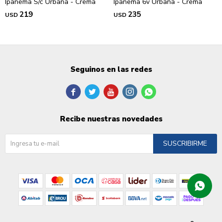
Ipanema S/c Urbana - Crema
Ipanema 6v Urbana - Crema
219
235
USD
USD
Seguinos en las redes





Recibe nuestras novedades
SUSCRIBIRME