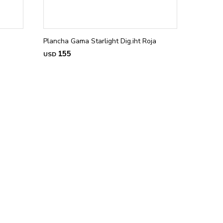
Plancha Gama Starlight Dig.iht Roja
155
USD