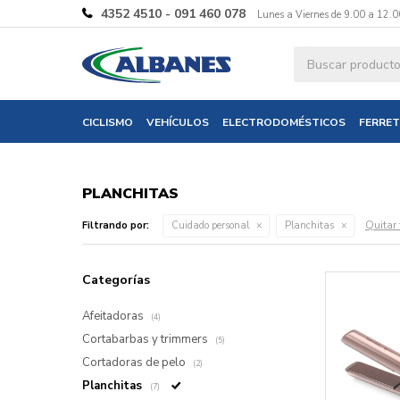
4352 4510 - 091 460 078
Lunes a Viernes de 9.00 a 12.0
CICLISMO
VEHÍCULOS
ELECTRODOMÉSTICOS
FERRET
PLANCHITAS
Quitar 
Filtrando por:
Cuidado personal
Planchitas
Categorías
Afeitadoras
(4)
Cortabarbas y trimmers
(5)
Cortadoras de pelo
(2)
Planchitas
(7)