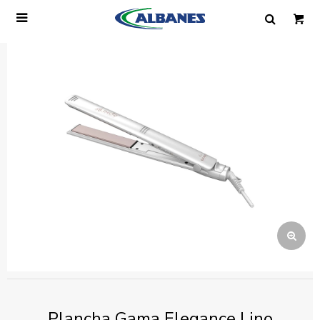

Ingresa tus datos y te informaremos cuando
tengamos stock disponible.
Nombre
Correo electrónico
Teléfono
Mensaje
Plancha Gama Elegance Lino