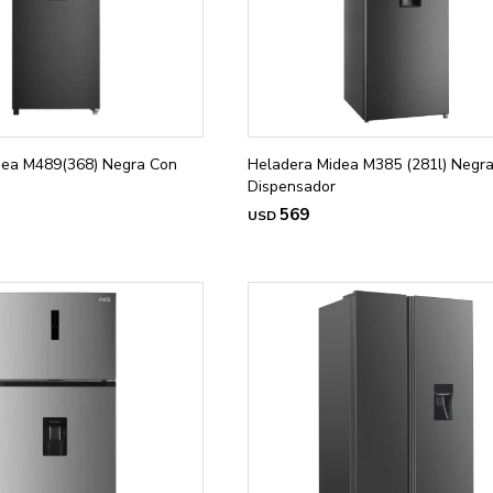
dea M489(368) Negra Con
Heladera Midea M385 (281l) Negr
Dispensador
569
USD