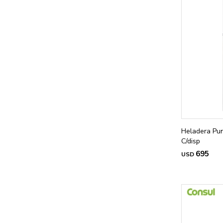
Heladera Pun
C/disp
695
USD