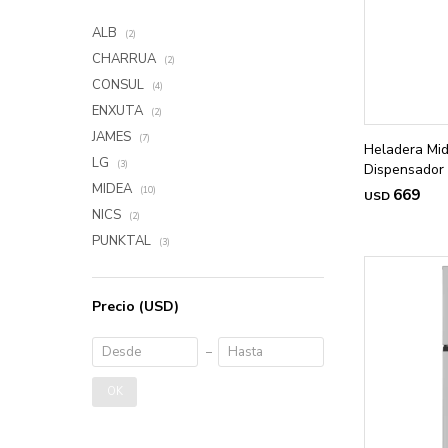
ALB
(2)
CHARRUA
(2)
CONSUL
(4)
ENXUTA
(2)
JAMES
(7)
Heladera Mi
LG
(3)
Dispensador
MIDEA
(10)
669
USD
NICS
(2)
PUNKTAL
(3)
Precio
(USD)
OK