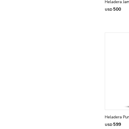
Heladera Jam
500
USD
Heladera Pun
599
USD