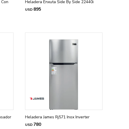
a Con
Heladera Enxuta Side By Side 22440i
895
USD
nsador
Heladera James Rj571 Inox Inverter
780
USD