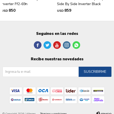
Inverter Ff2-69n
Side By Side Inverter Black
850
859
USD
USD
Seguinos en las redes





Recibe nuestras novedades
SUSCRIBIRME
© Copyright 2026 / Albanes
Términos y condiciones