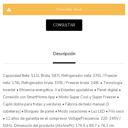
Consultar stock
CONSULTAR
ENVIAR
Descripción
Capacidad Neta: 511L Bruta: 587L Refrigerador neta: 335L / Freezer
neta: 176L Refrigerador bruta: 339L / Freezer bruta: 248L • Tecnología
Inverter • Eficiencia energética: A • Estantes ajustables • Panel digital •
Conexión con SmartHome App • Modo Super Cool y Super Freezer •
Cajón doble para frutas y verduras • Fábrica de hielo manual (3
cubeteras) • Bloqueo de panel • Modo vacaciones • Luz LED • Frío seco
• 12 años de garantía en el compresor Voltaje/Frecuencia: 220-240V /
50Hz. Dimensión del producto (AlxAnxPr): 176,5 x 89,7 x 76,1 cm .