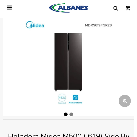

Ingresa tus datos y te informaremos cuando
tengamos stock disponible.
Nombre
Correo electrónico
Teléfono
Mensaje
Heladera Midea M500 ( 619) Side By