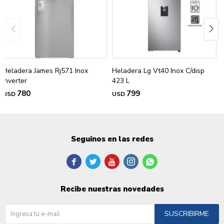
Heladera James Rj571 Inox
Heladera Lg Vt40 Inox C/disp
Inverter
423 L
780
799
USD
USD
Seguinos en las redes





Recibe nuestras novedades
SUSCRIBIRME