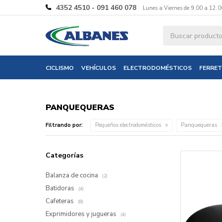
4352 4510 - 091 460 078
Lunes a Viernes de 9.00 a 12.0
CICLISMO
VEHÍCULOS
ELECTRODOMÉSTICOS
FERRET
PANQUEQUERAS
Filtrando por:
Pequeños electrodomésticos
Panquequeras
Categorías
Balanza de cocina
(2)
Batidoras
(4)
Cafeteras
(8)
Exprimidores y jugueras
(4)