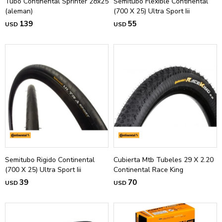
Tubo Continental Sprinter 28x25
Semitubo Flexible Continental
(aleman)
(700 X 25) Ultra Sport Iii
139
55
USD
USD
Semitubo Rigido Continental
Cubierta Mtb Tubeles 29 X 2.20
(700 X 25) Ultra Sport Iii
Continental Race King
39
70
USD
USD