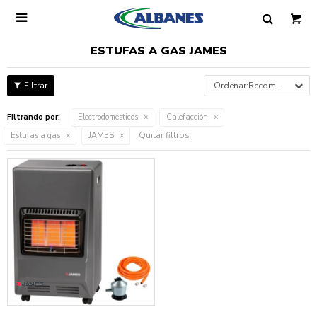

ESTUFAS A GAS JAMES
Recomendados
Filtrando por:
Electrodomesticos
Calefacción
Quitar filtros
Estufas a gas
JAMES