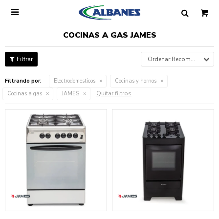

COCINAS A GAS JAMES
Recomendados
Filtrando por:
Electrodomesticos
Cocinas y hornos
Quitar filtros
Cocinas a gas
JAMES