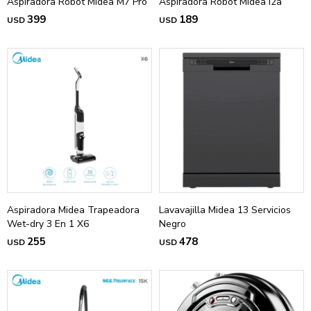
Aspiradora Robot Midea M7 Pro
Aspiradora Robot Midea I2a
399
189
USD
USD
Aspiradora Midea Trapeadora
Lavavajilla Midea 13 Servicios
Wet-dry 3 En 1 X6
Negro
255
478
USD
USD