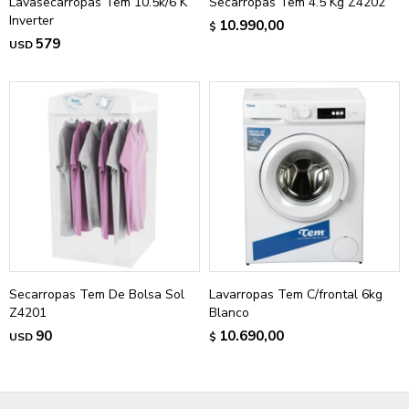
Lavasecarropas Tem 10.5k/6 K
Secarropas Tem 4.5 Kg Z4202
Inverter
10.990,00
$
579
USD
Secarropas Tem De Bolsa Sol
Lavarropas Tem C/frontal 6kg
Z4201
Blanco
90
10.690,00
USD
$