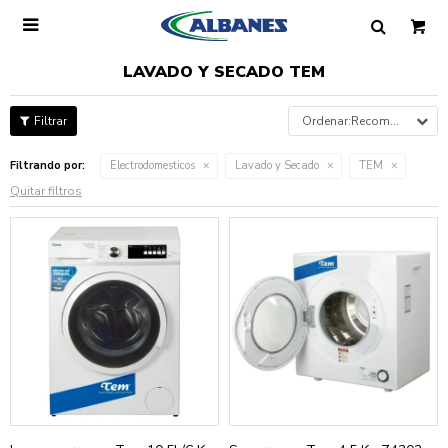

LAVADO Y SECADO TEM
Recomendados
Filtrando por:
Electrodomesticos
Lavado y Secado
TEM
Quitar filtros