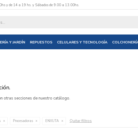
0hs y de 14 a 19 hs. y Sábados de 9.00 a 13.00hs.
ERÍA Y JARDÍN
REPUESTOS
CELULARES Y TECNOLOGÍA
COLCHONERÍ
ión.
 en otras secciones de nuestro catálogo.
Quitar filtros
s
Procesadoras
ENXUTA