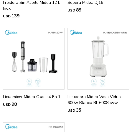
Freidora Sin Aceite Midea 12 L
Sopera Midea Dj16
Inox.
89
USD
139
USD
Licuamixer Midea C /acc 4 En 1
Licuadora Midea Vaso Vidrio
600w Blanca Bl-6008bww
98
USD
35
USD