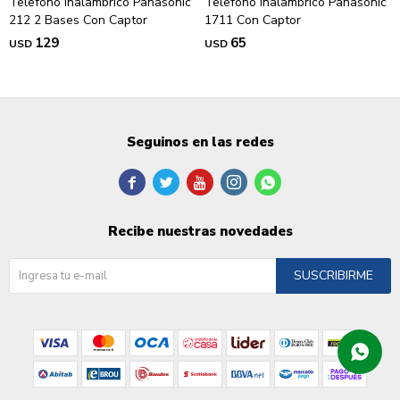
Telefono Inalambrico Panasonic
Telefono Inalambrico Panasonic
212 2 Bases Con Captor
1711 Con Captor
129
65
USD
USD
Seguinos en las redes





Recibe nuestras novedades
SUSCRIBIRME