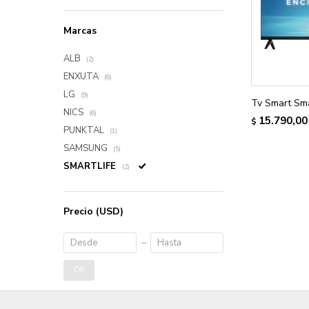
Marcas
ALB
(2)
ENXUTA
(6)
LG
(9)
Tv Smart Sma
NICS
(6)
15.790,00
$
PUNKTAL
(1)
SAMSUNG
(5)
SMARTLIFE
(2)
Precio
(USD)
OK