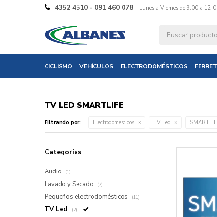
4352 4510 - 091 460 078
Lunes a Viernes de 9.00 a 12.0
CICLISMO
VEHÍCULOS
ELECTRODOMÉSTICOS
FERRET
TV LED SMARTLIFE
Filtrando por:
Electrodomesticos
TV Led
SMARTLIF
Categorías
Audio
(1)
Lavado y Secado
(7)
Pequeños electrodomésticos
(11)
TV Led
(2)