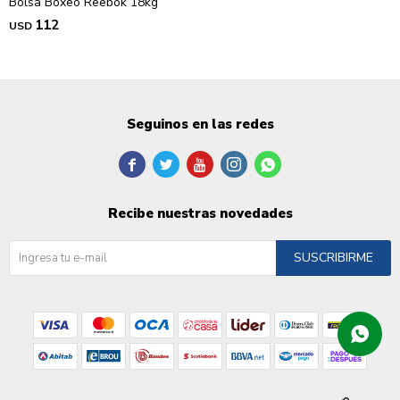
Bolsa Boxeo Reebok 18kg
112
USD
Seguinos en las redes





Recibe nuestras novedades
SUSCRIBIRME