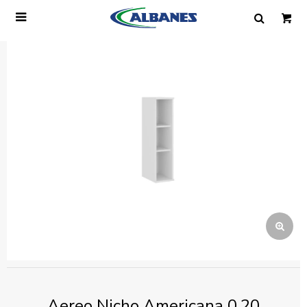

Ingresa tus datos y te informaremos cuando
tengamos stock disponible.
Nombre
Correo electrónico
Teléfono
Mensaje
Aereo Nicho Americana 0.20