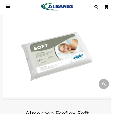

Ingresa tus datos y te informaremos cuando
tengamos stock disponible.
Nombre
Correo electrónico
Teléfono
Mensaje
Almohada Ecoflex Soft