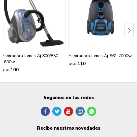
Aspiradora James Aj 800/850
Aspiradora James Aj-961 2000w
1800w
110
USD
100
USD
Seguinos en las redes





Recibe nuestras novedades