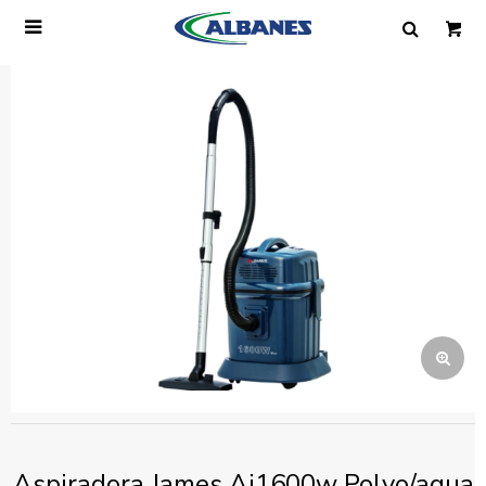

Ingresa tus datos y te informaremos cuando
tengamos stock disponible.
Nombre
Correo electrónico
Teléfono
Mensaje
Aspiradora James Aj1600w Polvo/agua