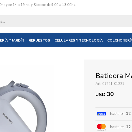
0hs y de 14 a 19 hs. y Sábados de 9.00 a 13.00hs.
datos y te informaremos cuando tengamos stock disponible.
ERÍA Y JARDÍN
REPUESTOS
CELULARES Y TECNOLOGÍA
COLCHONERÍ
nico
Batidora M
01221-01221
30
USD
hasta en
12
hasta en
12