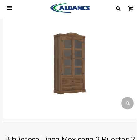

Ingresa tus datos y te informaremos cuando
tengamos stock disponible.
Nombre
Correo electrónico
Teléfono
Mensaje
Biblioteca Linea Mexicana 2 Puertas 2