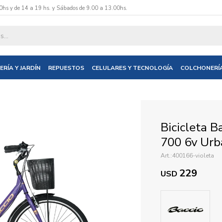
0hs y de 14 a 19 hs. y Sábados de 9.00 a 13.00hs.
datos y te informaremos cuando tengamos stock disponible.
ERÍA Y JARDÍN
REPUESTOS
CELULARES Y TECNOLOGÍA
COLCHONERÍ
nico
Bicicleta B
700 6v Urb
400166-violeta
229
USD