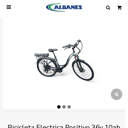

Ingresa tus datos y te informaremos cuando
tengamos stock disponible.
Nombre
Correo electrónico
Teléfono
Mensaje
Bicicleta Electrica Positivo 36v 10ah