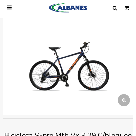

Ingresa tus datos y te informaremos cuando
tengamos stock disponible.
Nombre
Correo electrónico
Teléfono
Mensaje
Bicicleta S-pro Mtb Vx R.29 C/bloqueo