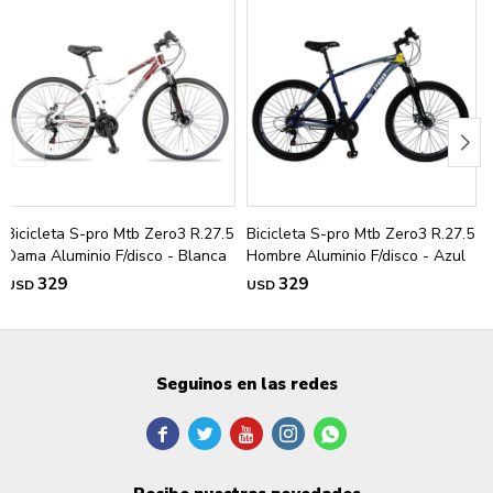
Bicicleta S-pro Mtb Zero3 R.27.5
Bicicleta S-pro Mtb Zero3 R.27.5
Dama Aluminio F/disco - Blanca
Hombre Aluminio F/disco - Azul
329
329
USD
USD
Seguinos en las redes




