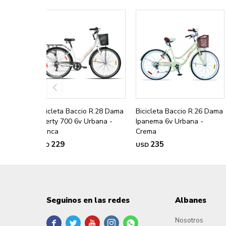
Bicicleta Baccio R.28 Dama
Bicicleta Baccio R.26 Dama
Liberty 700 6v Urbana -
Ipanema 6v Urbana -
Blanca
Crema
229
235
USD
USD
Seguinos en las redes
Albanes
Nosotros




