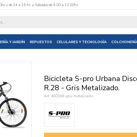
0hs y de 14 a 19 hs. y Sábados de 9.00 a 13.00hs.
datos y te informaremos cuando tengamos stock disponible.
ERÍA Y JARDÍN
REPUESTOS
CELULARES Y TECNOLOGÍA
COLCHONERÍ
nico
Bicicleta S-pro Urbana Dis
R.28 - Gris Metalizado.
400168-gris-metalizado.