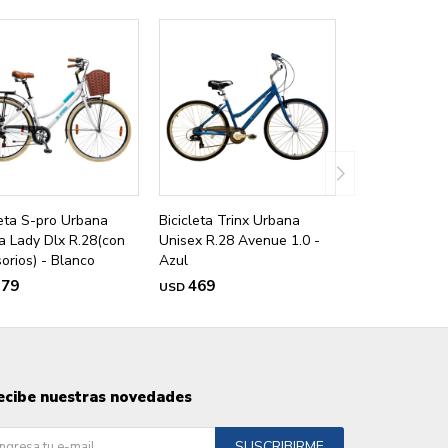
leta S-pro Urbana
Bicicleta Trinx Urbana
a Lady Dlx R.28(con
Unisex R.28 Avenue 1.0 -
orios) - Blanco
Azul
379
469
USD
ecibe nuestras novedades
SUSCRIBIRME