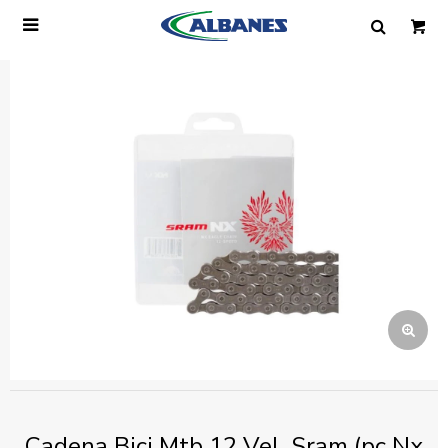

Ingresa tus datos y te informaremos cuando
tengamos stock disponible.
Nombre
Correo electrónico
Teléfono
Mensaje
Cadena Bici Mtb 12 Vel. Sram (pc Nx