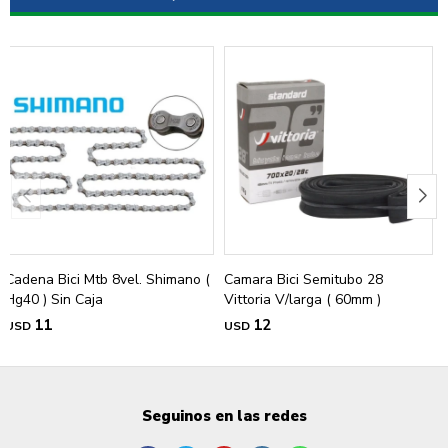
Cadena Bici Mtb 8vel. Shimano (
Camara Bici Semitubo 28
Hg40 ) Sin Caja
Vittoria V/larga ( 60mm )
11
12
USD
USD
Seguinos en las redes