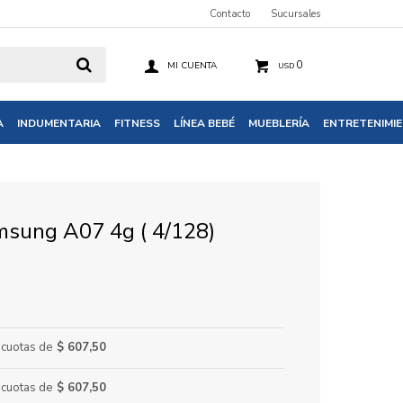
Contacto
Sucursales
0
USD
A
INDUMENTARIA
FITNESS
LÍNEA BEBÉ
MUEBLERÍA
ENTRETENIMI
msung A07 4g ( 4/128)
cuotas de
$ 607,50
cuotas de
$ 607,50