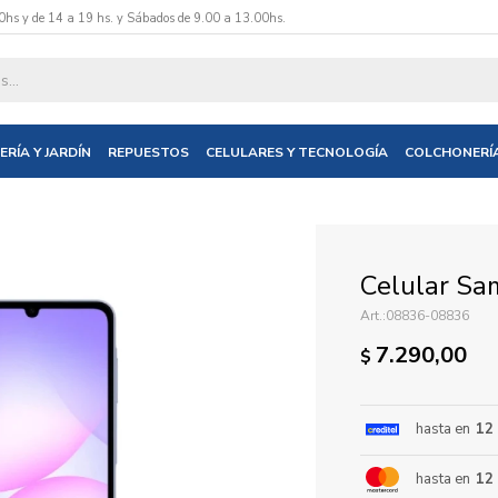
0hs y de 14 a 19 hs. y Sábados de 9.00 a 13.00hs.
datos y te informaremos cuando tengamos stock disponible.
ERÍA Y JARDÍN
REPUESTOS
CELULARES Y TECNOLOGÍA
COLCHONERÍ
nico
Celular Sa
08836-08836
7.290,00
$
hasta en
12
hasta en
12