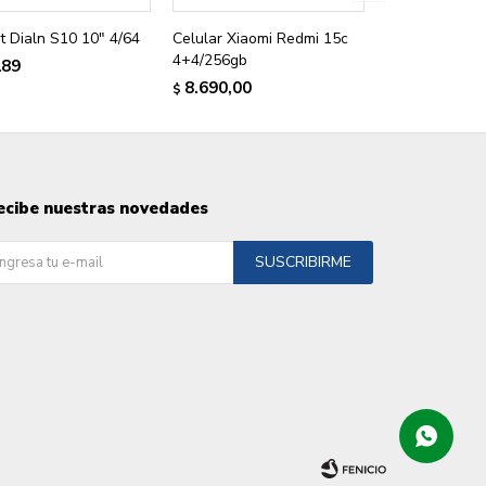
t Dialn S10 10" 4/64
Celular Xiaomi Redmi 15c
4+4/256gb
189
8.690,00
$
ecibe nuestras novedades
SUSCRIBIRME