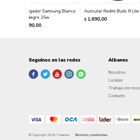
Cargador Samsung Blanco
Auricular Redmi Buds 8 Lite
O Negro 25w
1.690,00
$
790,00
$
Seguinos en las redes
Albanes
Nosotros





Locales
Trabaja con nos
Contacto
© Copyright 2026 / Albanes
Términos y condiciones