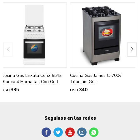
Cocina Gas Enxuta Cenx 5542
Cocina Gas James C-700v
Blanca 4 Hornallas Con Grill
Titanium Gris
335
340
USD
USD
Seguinos en las redes




