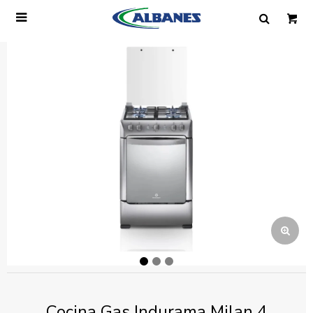

Ingresa tus datos y te informaremos cuando
tengamos stock disponible.
Nombre
Correo electrónico
Teléfono
Mensaje
Cocina Gas Indurama Milan 4