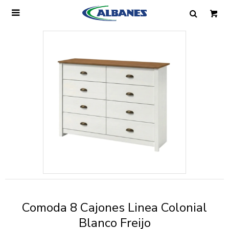

Ingresa tus datos y te informaremos cuando
tengamos stock disponible.
Nombre
Correo electrónico
Teléfono
Comoda 8 Cajones Linea Colonial
Mensaje
Blanco Freijo