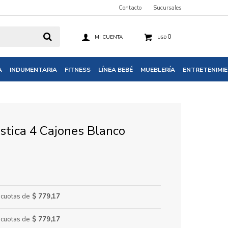
Contacto
Sucursales
0
USD
A
INDUMENTARIA
FITNESS
LÍNEA BEBÉ
MUEBLERÍA
ENTRETENIMI
tica 4 Cajones Blanco
cuotas de
$ 779,17
cuotas de
$ 779,17