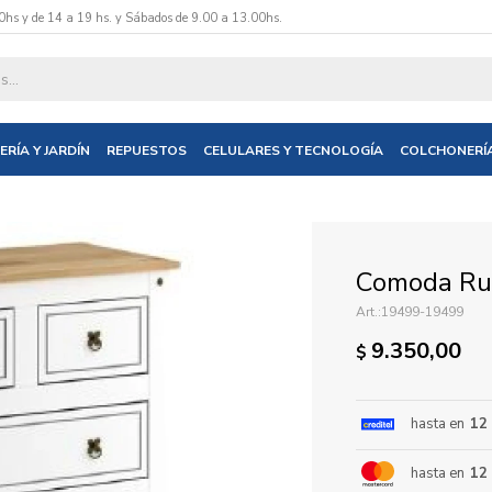
0hs y de 14 a 19 hs. y Sábados de 9.00 a 13.00hs.
datos y te informaremos cuando tengamos stock disponible.
ERÍA Y JARDÍN
REPUESTOS
CELULARES Y TECNOLOGÍA
COLCHONERÍ
nico
Comoda Rus
19499-19499
9.350,00
$
hasta en
12
hasta en
12