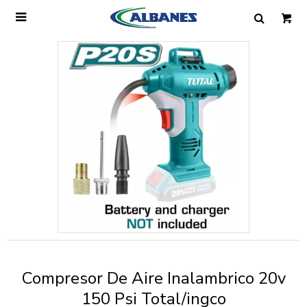

Ingresa tus datos y te informaremos cuando
tengamos stock disponible.
Nombre
Correo electrónico
Teléfono
Compresor De Aire Inalambrico 20v
Mensaje
150 Psi Total/ingco