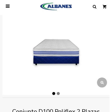

Ingresa tus datos y te informaremos cuando
tengamos stock disponible.
Nombre
Correo electrónico
Teléfono
Mensaje
Conjunto D100 Poliflex 2 Plazas