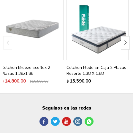
Colchon Breeze Ecoflex 2
Colchon Flode En Caja 2 Plazas
Plazas 1.38x1.88
Resorte 1.38 X 1.88
14.800,00
15.590,00
$
18.500,00
$
$
Seguinos en las redes




