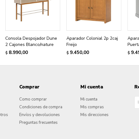
Consola Despojador Dune
Aparador Colonial 2p 2caj
Apara
2 Cajones Blanco/nature
Freijo
Puert
8.990,00
9.450,00
9.4
$
$
$
Comprar
Mi cuenta
R
Como comprar
Mi cuenta
Condiciones de compra
Mis compras
otros
Envíos y devoluciones
Mis direcciones
Preguntas frecuentes