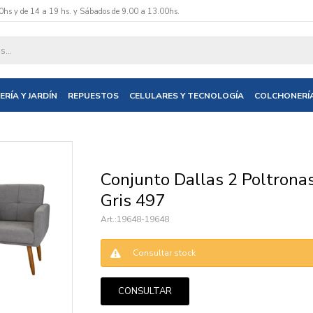
0hs y de 14 a 19 hs. y Sábados de 9.00 a 13.00hs.
datos y te informaremos cuando tengamos stock disponible.
ERÍA Y JARDÍN
REPUESTOS
CELULARES Y TECNOLOGÍA
COLCHONERÍ
nico
Conjunto Dallas 2 Poltronas
Gris 497
19648-19648
Consultar stock
CONSULTAR