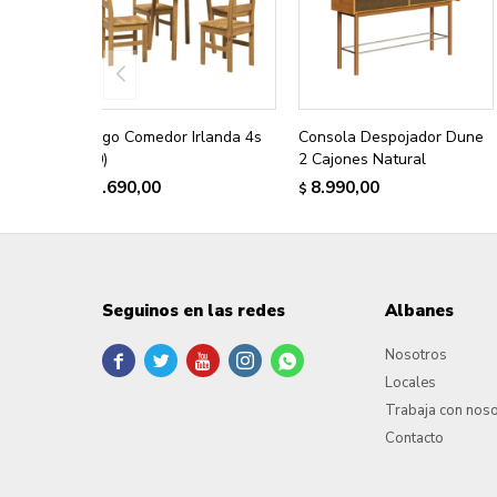
Juego Comedor Irlanda 4s
Consola Despojador Dune
(90)
2 Cajones Natural
8.690,00
8.990,00
$
$
Seguinos en las redes
Albanes
Nosotros





Locales
Trabaja con nos
Contacto