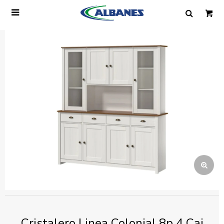

Ingresa tus datos y te informaremos cuando
tengamos stock disponible.
Nombre
Correo electrónico
Teléfono
Mensaje
Cristalero Linea Colonial 8p 4 Caj