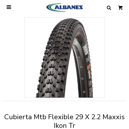

Ingresa tus datos y te informaremos cuando
tengamos stock disponible.
Nombre
Correo electrónico
Teléfono
Cubierta Mtb Flexible 29 X 2.2 Maxxis
Mensaje
Ikon Tr