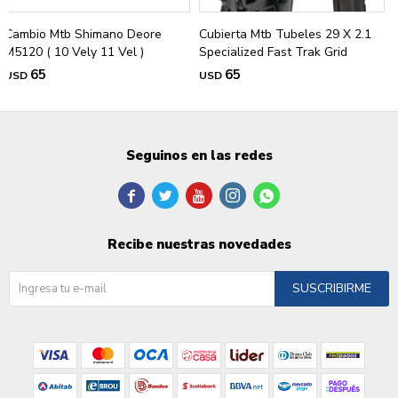
Cambio Mtb Shimano Deore
Cubierta Mtb Tubeles 29 X 2.1
M5120 ( 10 Vely 11 Vel )
Specialized Fast Trak Grid
65
65
USD
USD
Seguinos en las redes





Recibe nuestras novedades
SUSCRIBIRME