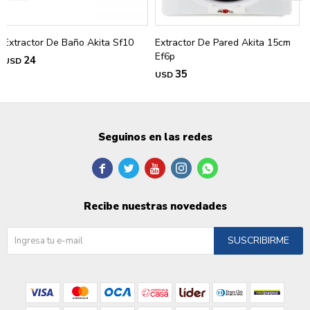
Extractor De Baño Akita Sf10
Extractor De Pared Akita 15cm
Ef6p
24
USD
35
USD
Seguinos en las redes





Recibe nuestras novedades
SUSCRIBIRME