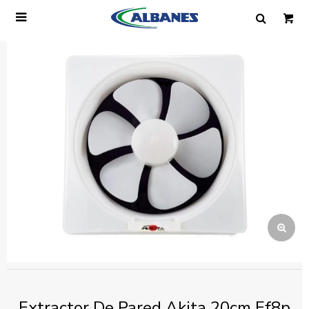

Ingresa tus datos y te informaremos cuando
tengamos stock disponible.
Nombre
Correo electrónico
Teléfono
Mensaje
Extractor De Pared Akita 20cm Ef8p