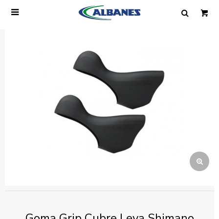

Ingresa tus datos y te informaremos cuando
tengamos stock disponible.
Nombre
Correo electrónico
Teléfono
Mensaje
Goma Grip Cubre Leva Shimano