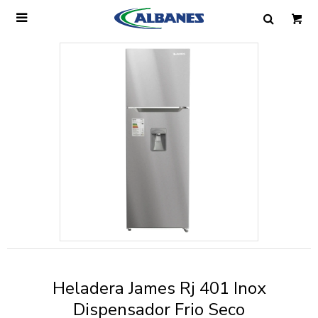

Ingresa tus datos y te informaremos cuando
tengamos stock disponible.
Nombre
Correo electrónico
Teléfono
Heladera James Rj 401 Inox
Mensaje
Dispensador Frio Seco