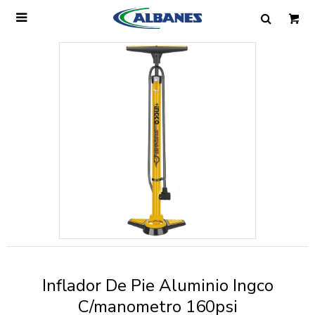

Ingresa tus datos y te informaremos cuando
tengamos stock disponible.
Nombre
Correo electrónico
Teléfono
Inflador De Pie Aluminio Ingco
Mensaje
C/manometro 160psi