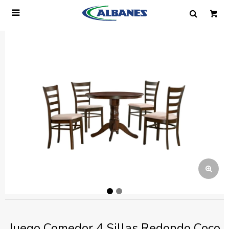

Ingresa tus datos y te informaremos cuando
tengamos stock disponible.
Nombre
Correo electrónico
Teléfono
Mensaje
Juego Comedor 4 Sillas Redondo Coco