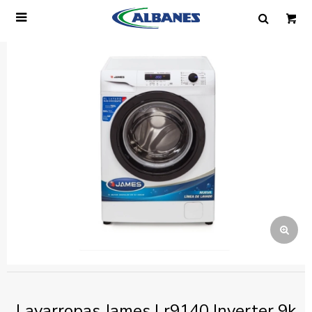

Ingresa tus datos y te informaremos cuando
tengamos stock disponible.
Nombre
Correo electrónico
Teléfono
Mensaje
Lavarropas James Lr9140 Inverter 9k