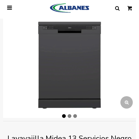

Ingresa tus datos y te informaremos cuando
tengamos stock disponible.
Nombre
Correo electrónico
Teléfono
Mensaje
Lavavajilla Midea 13 Servicios Negro