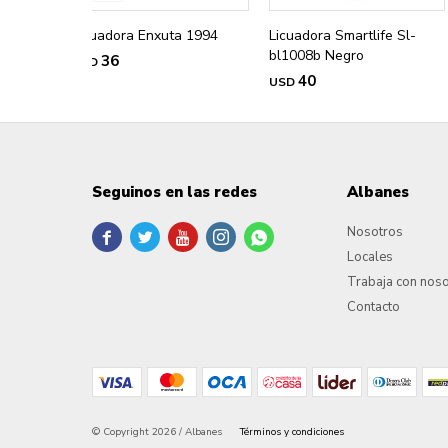
Licuadora Enxuta 1994
Licuadora Smartlife Sl-
bl1008b Negro
36
USD
40
USD
Seguinos en las redes
Albanes
Nosotros





Locales
Trabaja con nos
Contacto
© Copyright 2026 / Albanes
Términos y condiciones