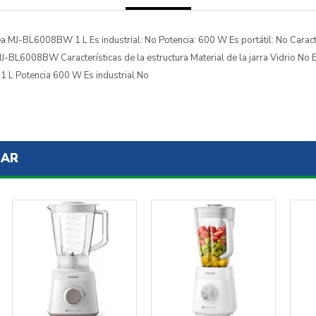
ea MJ-BL6008BW 1 L Es industrial: No Potencia: 600 W Es portátil: No Caract
BL6008BW Características de la estructura Material de la jarra Vidrio No E
1 L Potencia 600 W Es industrial No
SAR