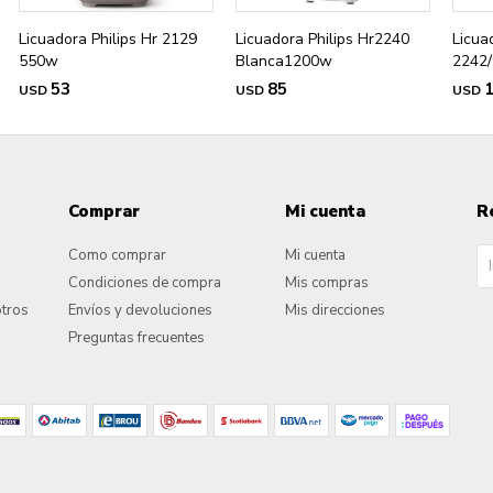
Licuadora Philips Hr 2129
Licuadora Philips Hr2240
Licua
550w
Blanca1200w
2242/
53
85
USD
USD
USD
Comprar
Mi cuenta
R
Como comprar
Mi cuenta
Condiciones de compra
Mis compras
otros
Envíos y devoluciones
Mis direcciones
Preguntas frecuentes