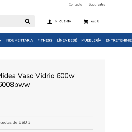
Contacto
Sucursales
0
USD
A
INDUMENTARIA
FITNESS
LÍNEA BEBÉ
MUEBLERÍA
ENTRETENIMI
Midea Vaso Vidrio 600w
-6008bww
cuotas de
USD 3