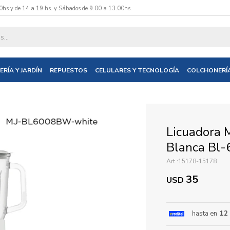
0hs y de 14 a 19 hs. y Sábados de 9.00 a 13.00hs.
datos y te informaremos cuando tengamos stock disponible.
ERÍA Y JARDÍN
REPUESTOS
CELULARES Y TECNOLOGÍA
COLCHONERÍ
nico
Licuadora 
Blanca Bl
15178-15178
35
USD
hasta en
12